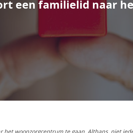
rt een familielid naar h
 het woonzorgcentrum te gaan. Althans, niet iede