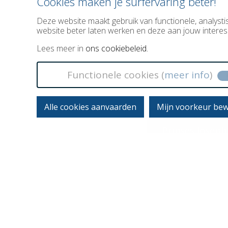
Cookies maken je surfervaring beter!
Deze website maakt gebruik van functionele, analys
website beter laten werken en deze aan jouw intere
Lees meer in
ons cookiebeleid.
Functionele cookies (
meer info
)
Alle cookies aanvaarden
Mijn voorkeur be
Prinses Joseph
9100 Sint-Nikl
FSMA 023402A
ON 0419.744.0