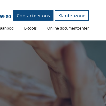
Contacteer ons
Klantenzone
69 80
 aanbod
E-tools
Online documentcenter