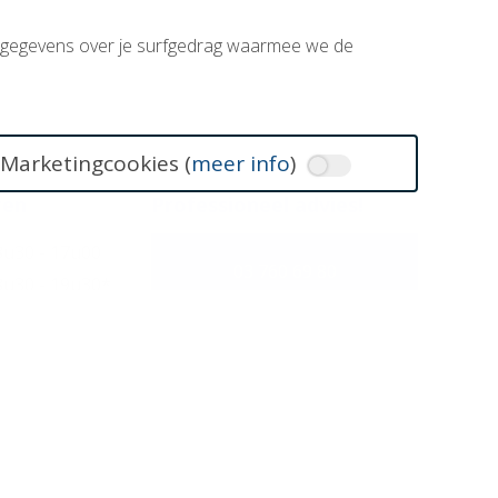
e gegevens over je surfgedrag waarmee we de
Marketingcookies (
meer info
)
ren
Professioneel advies!
8u30 - 17u00
03 760 69 80
8u30 - 19u30
*
8u30 - 17u00
8u30 - 17u00
info@lvbk.be
8u30 - 17u00
p afspraak.
ren tijdens de