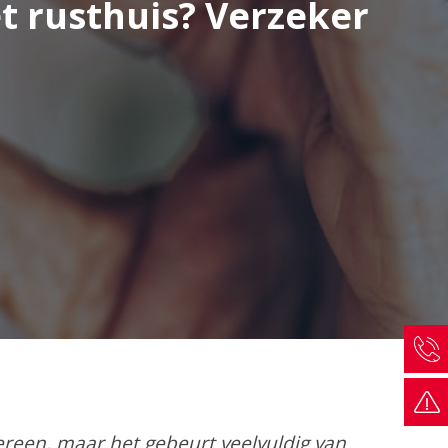
et rusthuis? Verzeker
reen, maar het gebeurt veelvuldig van