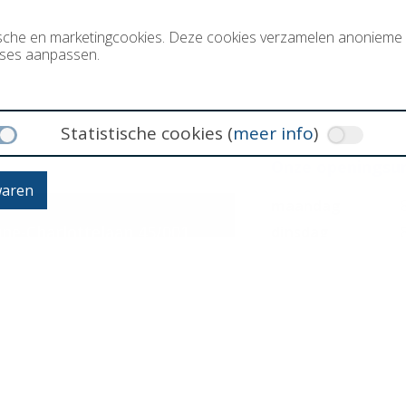
tische en marketingcookies. Deze cookies verzamelen anoniem
sses aanpassen.
Statistische cookies (
meer info
)
Onze openingsu
waren
maandag
ine-Charlottelaan 45/001
dinsdag
aas
woensdag
donderdag
41
vrijdag
Buiten de kantooruren o
*
Aangepaste openingsu
schoolvakanties.