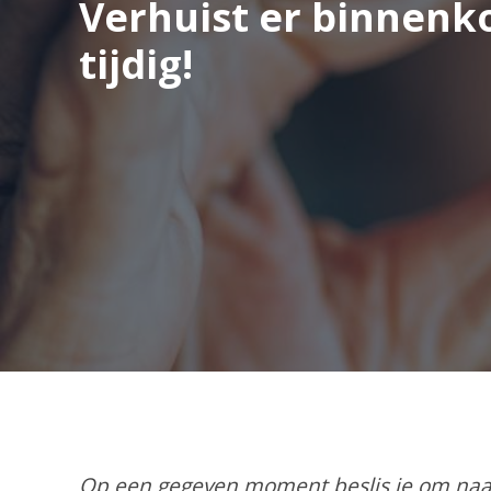
Verhuist er binnenko
tijdig!
Op een gegeven moment beslis je om naar