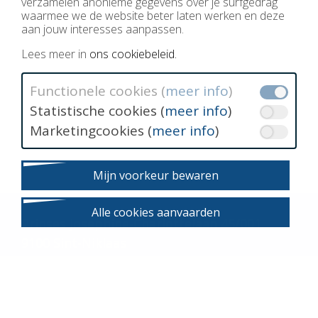
verzamelen anonieme gegevens over je surfgedrag
waarmee we de website beter laten werken en deze
aan jouw interesses aanpassen.
Lees meer in
ons cookiebeleid.
Functionele cookies (
meer info
)
Statistische cookies (
meer info
)
Marketingcookies (
meer info
)
Mijn voorkeur bewaren
Alle cookies aanvaarden
Prinses Josephine-Charlottelaan 45/001
9100 Sint-Niklaas
FSMA 023402A
ON 0419.744.041